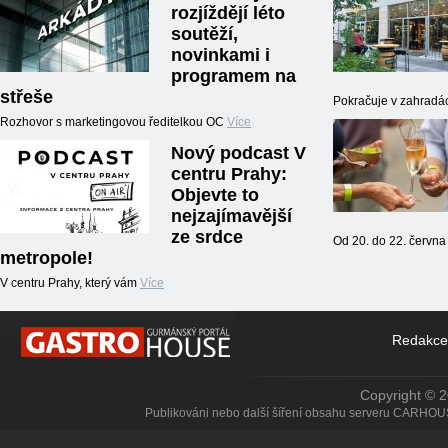
rozjíždějí léto
soutěží,
novinkami i
programem na
střeše
Pokračuje v zahrad
Rozhovor s marketingovou ředitelkou OC
Více
Nový podcast V
centru Prahy:
Objevte to
nejzajímavější
ze srdce
Od 20. do 22. červn
metropole!
V centru Prahy, který vám
Více
Redakce
Copyright © 
Publikováni nebo další šíření obsahu serveru CARHOU