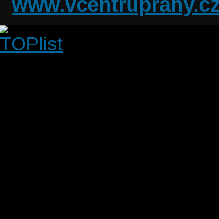
www.vcentruprahy.c