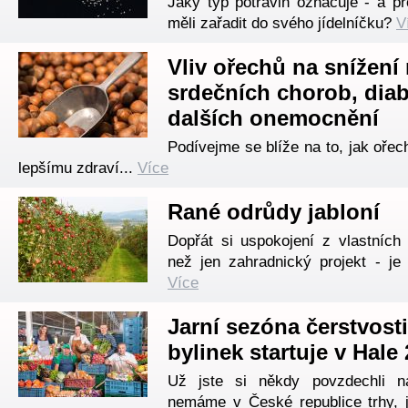
Jaký typ potravin označuje - a p
měli zařadit do svého jídelníčku?
V
Vliv ořechů na snížení 
srdečních chorob, diab
dalších onemocnění
Podívejme se blíže na to, jak ořech
lepšímu zdraví...
Více
Rané odrůdy jabloní
Dopřát si uspokojení z vlastních 
než jen zahradnický projekt - je 
Více
Jarní sezóna čerstvosti
bylinek startuje v Hale 
Už jste si někdy povzdechli n
nemáme v České republice trhy, 