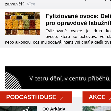
zahraničí?
Více
Fyliziované ovoce: Del
pro opravdové labužní
Fyliziované ovoce je druh ko
ovoce, které se uchovává ve sl
nebo alkoholu, což mu dodává intenzivní chuť a delší trv
PODCASTHOUSE
AKCE
OC Arkády