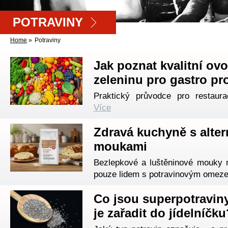
POTRAVINY
Home
»
Potraviny
Jak poznat kvalitní ov
zeleninu pro gastro pr
Praktický průvodce pro restaurac
Více
Zdravá kuchyně s alter
moukami
Bezlepkové a luštěninové mouky 
pouze lidem s potravinovým omez
Co jsou superpotraviny
je zařadit do jídelníčku